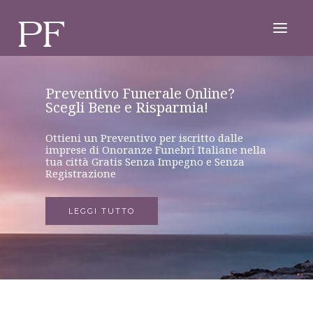
Onoranze Funebri Economiche
Preventivo Funerale Online?
Onoranze Funebri e
o Funerale Economico?
Scegli Bene e Risparmia!
Pompe Funebri per il Funerale:
Quale è il Prezzo per un Funerale? Calcola
Ottieni un Preventivo per iscritto dalle
il Costo del Funerale. Scopri come
Quale scegliere come orientarsi? Scopri
imprese di Onoranze Funebri Italiane nella
Risparmiare e trovare l’impresa di
come Scegliere L’impresa di Pompe Funebri
tua città Gratis Senza Impegno e Senza
onoranze funebri più adatta alle tue
giusta.
Registrazione
esigenze e aspettative.
LEGGI TUTTO
LEGGI TUTTO
LEGGI TUTTO