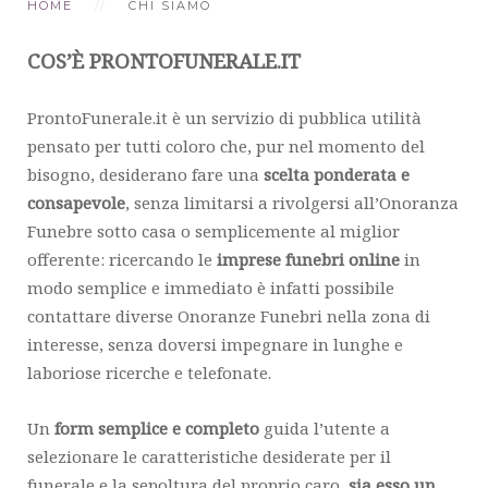
HOME
CHI SIAMO
COS’È PRONTOFUNERALE.IT
ProntoFunerale.it è un servizio di pubblica utilità
pensato per tutti coloro che, pur nel momento del
bisogno, desiderano fare una
scelta ponderata e
consapevole
, senza limitarsi a rivolgersi all’Onoranza
Funebre sotto casa o semplicemente al miglior
offerente: ricercando le
imprese funebri online
in
modo semplice e immediato è infatti possibile
contattare diverse Onoranze Funebri nella zona di
interesse, senza doversi impegnare in lunghe e
laboriose ricerche e telefonate.
Un
form semplice e completo
guida l’utente a
selezionare le caratteristiche desiderate per il
funerale e la sepoltura del proprio caro,
sia esso un